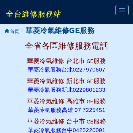
Toggl
全台維修服務站
navig
華菱冷氣維修GE服務
首頁
全省各區維修服務電話
華菱冷氣維修 台北市
服務
GE
華菱冷氣服務台北0227970607
華菱冷氣維修 新北市
服務
GE
華菱冷氣服務新北0229801233
華菱冷氣維修 高雄市
服務
GE
華菱冷氣服務高雄 07 7225451
華菱冷氣維修 台中市
服務
GE
華菱冷氣服務台中0425220091