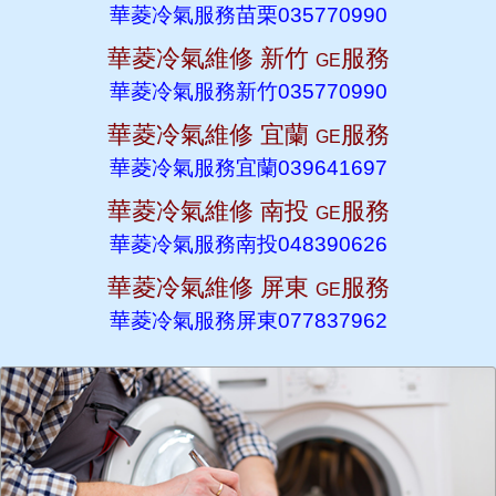
華菱冷氣服務苗栗035770990
華菱冷氣維修 新竹
服務
GE
華菱冷氣服務新竹035770990
華菱冷氣維修 宜蘭
服務
GE
華菱冷氣服務宜蘭039641697
華菱冷氣維修 南投
服務
GE
華菱冷氣服務南投048390626
華菱冷氣維修 屏東
服務
GE
華菱冷氣服務屏東077837962