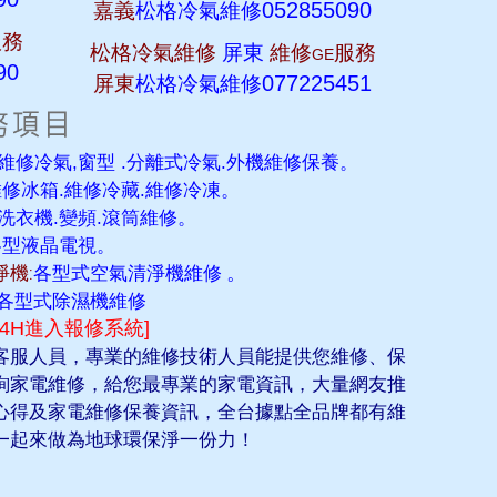
052855090
嘉義
松格冷氣維修
服務
松格冷氣維修
屏東
維修
服務
GE
90
077225451
屏東
松格冷氣維修
維修冷氣,窗型 .分離式冷氣.外機維修保養。
維修冰箱.維修冷藏.維修冷凍。
洗衣機.變頻.滾筒維修。
各型液晶電視。
機:
各型式空氣清淨機維修
。
各型式除濕機維修
24H進入報修系統]
客服人員，專業的維修技術人員能提供您維修、保
詢家電維修，給您最專業的家電資訊，大量網友推
心得及家電維修保養資訊，全台據點全品牌都有維
一起來做為地球環保淨一份力！