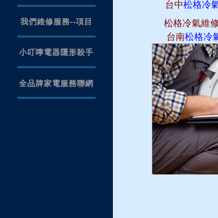
台中
松格冷
我們維修服務--項目
松格冷氣維
台南
松格冷
小叮嚀電器隱形殺手
全品牌家電服務聯網