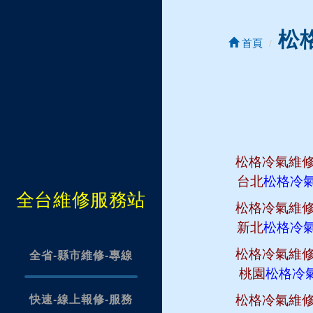
松
首頁
松格冷氣維
台北
松格冷
全台維修服務站
松格冷氣維
新北
松格冷
松格冷氣維
全省-縣市維修-專線
桃園
松格冷
松格冷氣維
快速-線上報修-服務