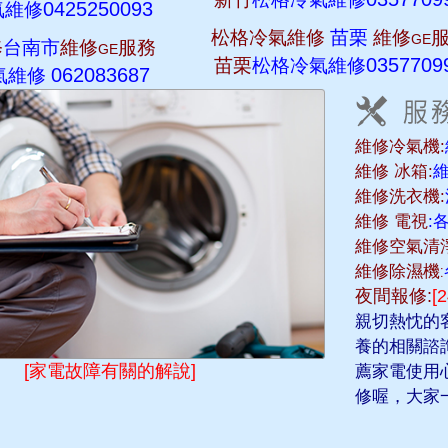
0425250093
氣維修
松格冷氣維修
苗栗
維修
GE
修
台南市
維修
服務
GE
0357709
苗栗
松格冷氣維修
062083687
氣維修
維修冷氣機:
維修 冰箱:
維修洗衣機:
維修 電視
:
維修空氣清淨
維修除濕機:
夜間報修:
[
親切熱忱的
養的相關諮
[家電故障有關的解說]
薦家電使用
修喔，大家